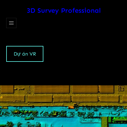
Chuyển
3D Survey Professional
đến
phần
nội
dung
Dự án VR